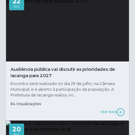
22
JUL
Audiência pública vai discutir as prioridades de
Iacanga para 2027
Encontro será realizado no dia 29 de julho, na Câmara
Municipal, e é aberto à participação da população. A
Prefeitura de Iacanga realiza, no...
84 Visualizações
VER MAIS
20
JUL