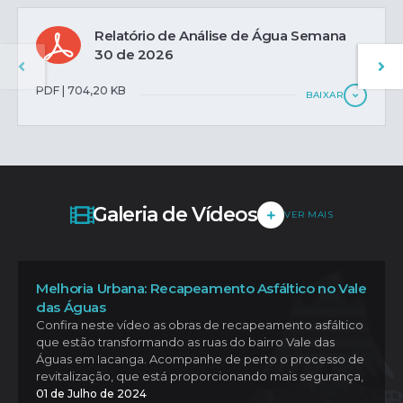
Relatório de Análise de Água Semana
30 de 2026
PDF | 704,20 KB
BAIXAR
Galeria de Vídeos
VER MAIS
Melhoria Urbana: Recapeamento Asfáltico no Vale
das Águas
Confira neste vídeo as obras de recapeamento asfáltico
que estão transformando as ruas do bairro Vale das
Águas em Iacanga. Acompanhe de perto o processo de
revitalização, que está proporcionando mais segurança,
conforto e qualidade de vida para os moradores. Veja
01 de Julho de 2024