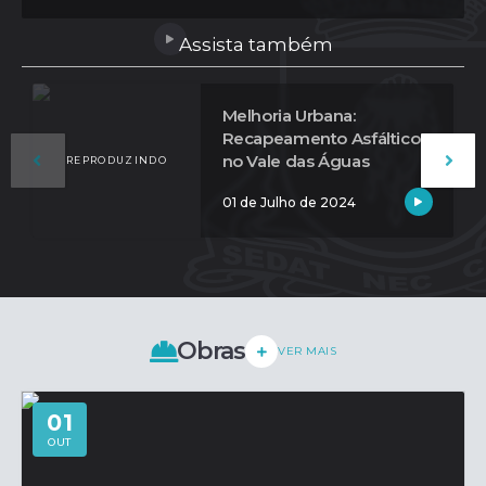
imagens do antes e depois das vias e saiba como essa
iniciativa está beneficiando a mobilidade urbana e
Assista também
impulsionando o...
Melhoria Urbana:
Recapeamento Asfáltico
no Vale das Águas
01 de Julho de 2024
Obras
VER MAIS
01
OUT